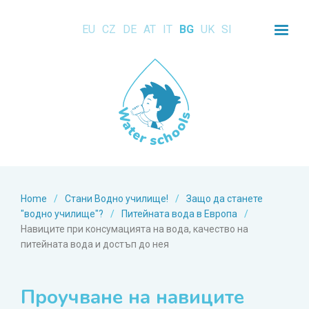
EU
CZ
DE
AT
IT
BG
UK
SI
Home
/
Стани Водно училище!
/
Защо да станете
"водно училище"?
/
Питейната вода в Европа
/
Навиците при консумацията на вода, качество на
питейната вода и достъп до нея
Проучване на навиците