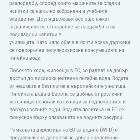
разпоредби, според които машините за сладки
напитки са напълно забранени в учебните
заведения. Други държави все още нямат
ограничения по отношение на продажбата на
подсладени напитки в
училищата. Като цяло обаче в почти всяка държава
се препоръчва популяризиране консумацията на
питейна вода.
Повечето хора, живеещи в ЕС, се радват на добър
достъп до висококачествена питейна вода. Водата
от чешмата е безплатна в европейските училища.
Питейната вода в Европа се добива от различни
източници, основни източници са подпочвените и
повърхностните води. Водната политика на ЕС се
фокусира върху опазването на водните ресурси.
Рамковата директива на ЕС за водите (WFD) е
предназначена да постигне добро екологично