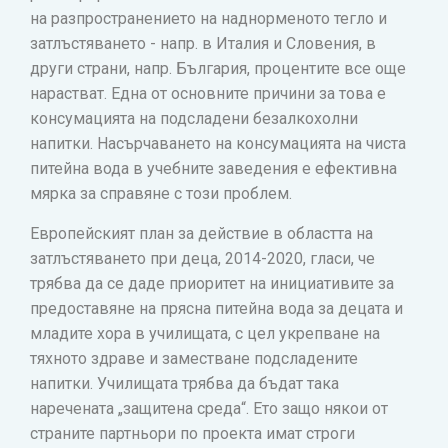
на разпространението на наднорменото тегло и
затлъстяването - напр. в Италия и Словения, в
други страни, напр. България, процентите все още
нарастват. Една от основните причини за това е
консумацията на подсладени безалкохолни
напитки. Насърчаването на консумацията на чиста
питейна вода в учебните заведения е ефективна
мярка за справяне с този проблем.
Европейският план за действие в областта на
затлъстяването при деца, 2014-2020, гласи, че
трябва да се даде приоритет на инициативите за
предоставяне на прясна питейна вода за децата и
младите хора в училищата, с цел укрепване на
тяхното здраве и заместване подсладените
напитки. Училищата трябва да бъдат така
наречената „защитена среда“. Ето защо някои от
страните партньори по проекта имат строги