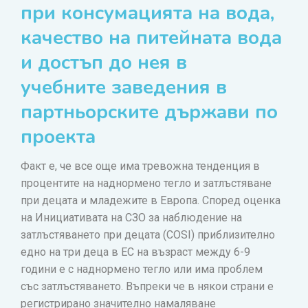
при консумацията на вода,
качество на питейната вода
и достъп до нея в
учебните заведения в
партньорските държави по
проекта
Факт е, че все още има тревожна тенденция в
процентите на наднормено тегло и затлъстяване
при децата и младежите в Европа. Според оценка
на Инициативата на СЗО за наблюдение на
затлъстяването при децата (COSI) приблизително
едно на три деца в ЕС на възраст между 6-9
години е с наднормено тегло или има проблем
със затлъстяването. Въпреки че в някои страни е
регистрирано значително намаляване