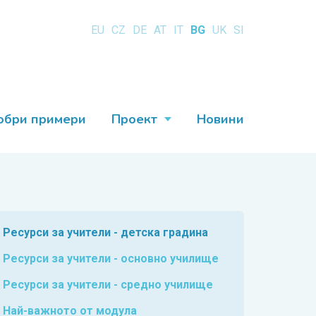
EU
CZ
DE
AT
IT
BG
UK
SI
обри примери
Проект
Новини
Ресурси за учители - детска градина
Ресурси за учители - основно училище
Ресурси за учители - средно училище
Най-важното от модула