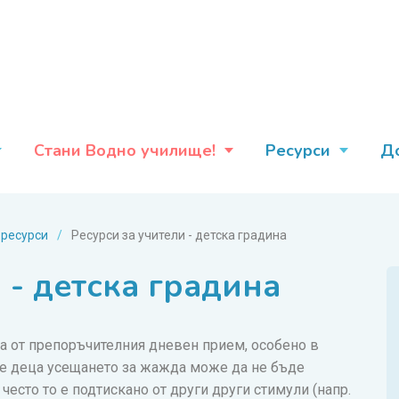
Стани Водно училище!
Ресурси
Д
 ресурси
/
Ресурси за учители - детска градина
 - детска градина
а от препоръчителния дневен прием, особено в
те деца усещането за жажда може да не бъде
често то е подтискано от други други стимули (напр.