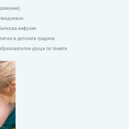
ражание).
 ежедневно.
 билкова инфузия.
итки в детската градина.
образователни уроци по темата.