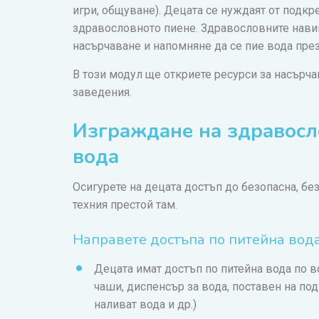
игри, общуване). Децата се нуждаят от подкре
здравословното пиене. Здравословните навиц
насърчаване и напомняне да се пие вода през
В този модул ще откриете ресурси за насърча
заведения.
Изграждане на здравосл
вода
Осигурете на децата достъп до безопасна, бе
техния престой там.
Направете достъпа по питейна вод
Децата имат достъп по питейна вода по вс
чаши, диспенсър за вода, поставен на под
наливат вода и др.)