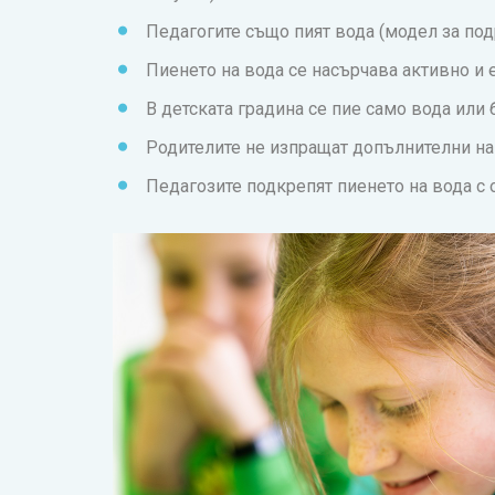
Педагогите също пият вода (модел за под
Пиенето на вода се насърчава активно и
В детската градина се пие само вода или
Родителите не изпращат допълнителни нап
Педагозите подкрепят пиенето на вода с 