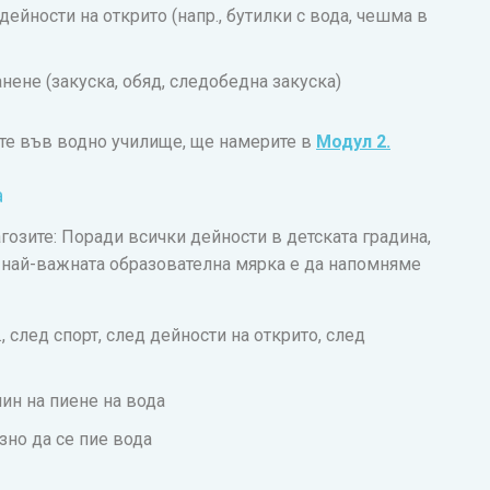
ейности на открито (напр., бутилки с вода, чешма в
нене (закуска, обяд, следобедна закуска)
те във водно училище, ще намерите в
Модул 2.
а
дагозите: Поради всички дейности в детската градина,
а най-важната образователна мярка е да напомняме
, след спорт, след дейности на открито, след
чин на пиене на вода
зно да се пие вода