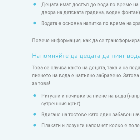
Децата имат достъп до вода по време на д
двора на детската градина, воден фонтан)
Водата е основна напитка по време на хра
Повече информация, как да се трансформира
Напомняйте да децата да пият вод
Това се случва както на децата, така и на пе
пиенето на вода е напълно забравено. Затов
за това!
Ритуали и почивки за пиене на вода (напр.
сутрешния кръг)
Вдигане на тостове като един забавен на
Плакати и лозунги напомнят колко е поле