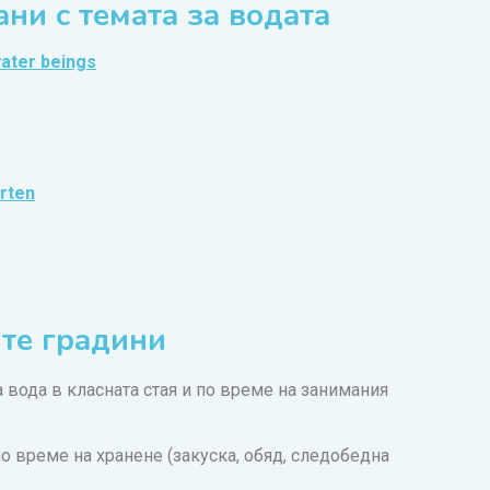
ни с темата за водата
water beings
arten
ите градини
 вода в класната стая и по време на занимания
по време на хранене (закуска, обяд, следобедна