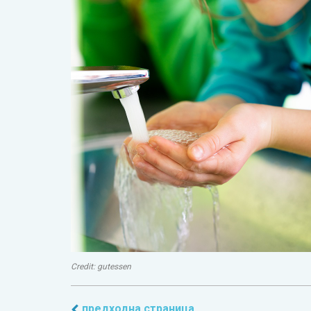
Credit: gutessen
предходна страница