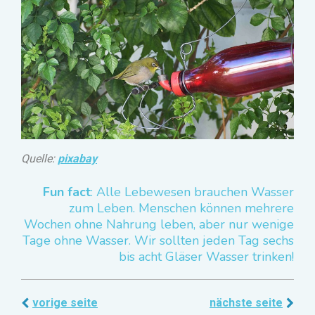
Quelle:
pixabay
Fun fact
:
Alle Lebewesen brauchen Wasser
zum Leben. Menschen können mehrere
Wochen ohne Nahrung leben, aber nur wenige
Tage ohne Wasser. Wir sollten jeden Tag sechs
bis acht Gläser Wasser trinken!
vorige seite
nächste seite