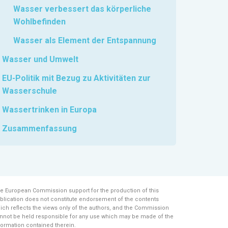
Wasser verbessert das körperliche
Wohlbefinden
Wasser als Element der Entspannung
Wasser und Umwelt
EU-Politik mit Bezug zu Aktivitäten zur
Wasserschule
Wassertrinken in Europa
Zusammenfassung
e European Commission support for the production of this
blication does not constitute endorsement of the contents
ich reflects the views only of the authors, and the Commission
nnot be held responsi­ble for any use which may be made of the
formation contained therein.