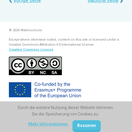
vorige seite
nächste seite
© 2026 Waterschools
Except where otherwise noted, content on this site is licensed under a
Creative Commons Attribution 4.0 International license
Creative Commons License
Durch die weitere Nutzung dieser Website stimmen
The European Commission support for the production of this
publication does not constitute endorsement of the contents which
Sie der Speicherung von Cookies zu.
reflects the views only of the authors, and the Commission cannot be
held responsi­ble for any use which may be made of the information
Mehr Informationen.
Rozumím
contained therein.