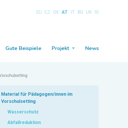
EU
CZ
DE
AT
IT
BG
UK
SI
Gute Beispiele
Projekt
News
Vorschulsetting
Material für Pädagogen/innen im
Vorschulsetting
Wasserschutz
Abfallreduktion