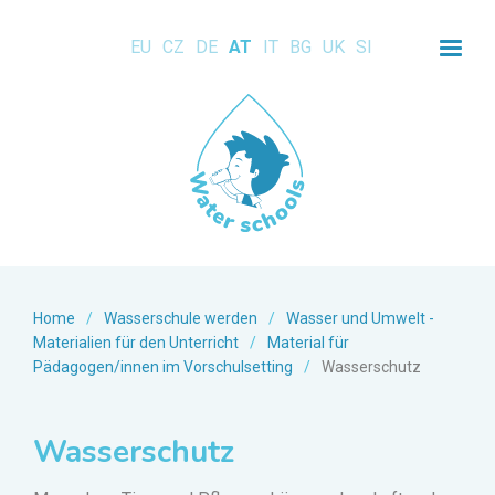
EU
CZ
DE
AT
IT
BG
UK
SI
Home
/
Wasserschule werden
/
Wasser und Umwelt -
Materialien für den Unterricht
/
Material für
Pädagogen/innen im Vorschulsetting
/
Wasserschutz
Wasserschutz