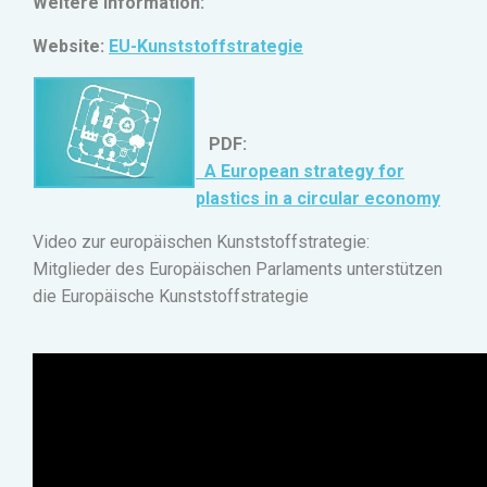
Weitere Information:
Website:
EU-Kunststoffstrategie
PDF:
A European strategy for
plastics in a circular economy
Video zur europäischen Kunststoffstrategie
:
Mitglieder des Europäischen Parlaments unterstützen
die Europäische Kunststoffstrategie