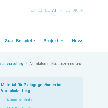
EU
CZ
DE
AT
IT
BG
UK
SI
Gute Beispiele
Projekt
News
Vorschulsetting
/
Aktivitäten im Klassenzimmer und
Material für Pädagogen/innen im
Vorschulsetting
Wasserschutz