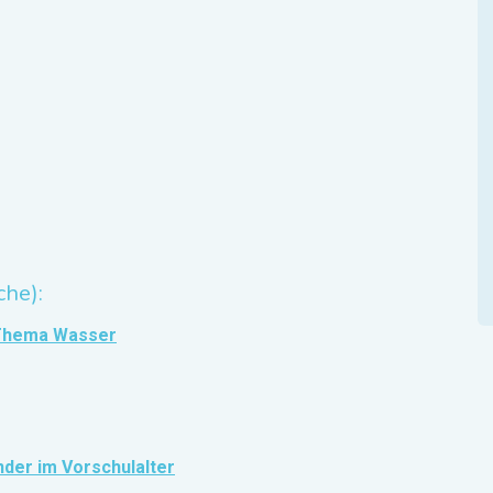
che):
 Thema Wasser
der im Vorschulalter