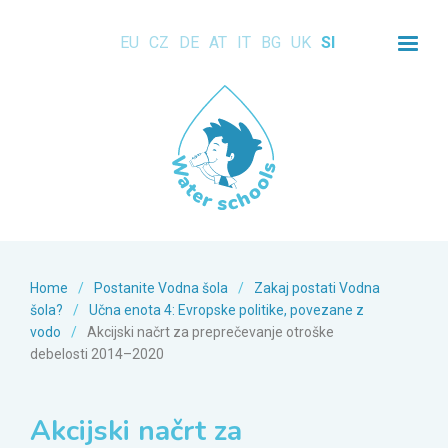
EU
CZ
DE
AT
IT
BG
UK
SI
Home
/
Postanite Vodna šola
/
Zakaj postati Vodna
šola?
/
Učna enota 4: Evropske politike, povezane z
vodo
/
Akcijski načrt za preprečevanje otroške
debelosti 2014–2020
Akcijski načrt za