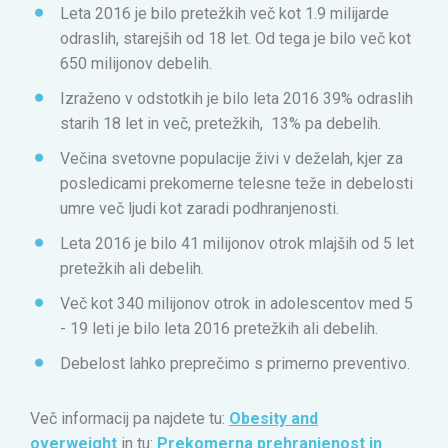
Leta 2016 je bilo pretežkih več kot 1.9 milijarde
odraslih, starejših od 18 let. Od tega je bilo več kot
650 milijonov debelih.
Izraženo v odstotkih je bilo leta 2016 39% odraslih
starih 18 let in več, pretežkih, 13% pa debelih.
Večina svetovne populacije živi v deželah, kjer za
posledicami prekomerne telesne teže in debelosti
umre več ljudi kot zaradi podhranjenosti.
Leta 2016 je bilo 41 milijonov otrok mlajših od 5 let
pretežkih ali debelih.
Več kot 340 milijonov otrok in adolescentov med 5
- 19 leti je bilo leta 2016 pretežkih ali debelih.
Debelost lahko preprečimo s primerno preventivo.
Več informacij pa najdete tu:
Obesity and
overweight
in tu:
Prekomerna prehranjenost in