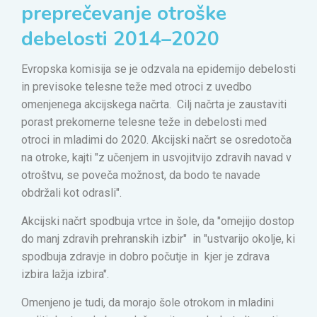
preprečevanje otroške
debelosti 2014–2020
Evropska komisija se je odzvala na epidemijo debelosti
in previsoke telesne teže med otroci z uvedbo
omenjenega akcijskega načrta. Cilj načrta je zaustaviti
porast prekomerne telesne teže in debelosti med
otroci in mladimi do 2020. Akcijski načrt se osredotoča
na otroke, kajti "z učenjem in usvojitvijo zdravih navad v
otroštvu, se poveča možnost, da bodo te navade
obdržali kot odrasli".
Akcijski načrt spodbuja vrtce in šole, da "omejijo dostop
do manj zdravih prehranskih izbir" in "ustvarijo okolje, ki
spodbuja zdravje in dobro počutje in kjer je zdrava
izbira lažja izbira".
Omenjeno je tudi, da morajo šole otrokom in mladini