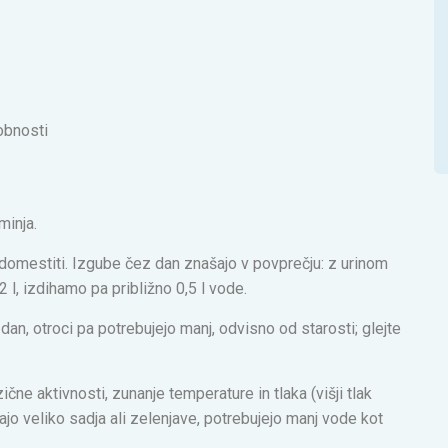
obnosti
minja.
domestiti. Izgube čez dan znašajo v povprečju: z urinom
2 l, izdihamo pa približno 0,5 l vode.
 dan, otroci pa potrebujejo manj, odvisno od starosti; glejte
čne aktivnosti, zunanje temperature in tlaka (višji tlak
vajo veliko sadja ali zelenjave, potrebujejo manj vode kot