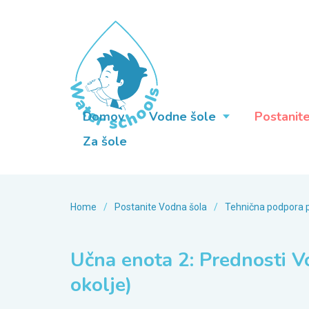
Domov
Vodne šole
Postanit
Za šole
Home
/
Postanite Vodna šola
/
Tehnična podpora p
Učna enota 2: Prednosti V
okolje)