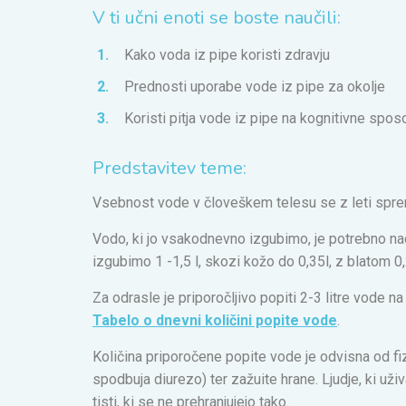
V ti učni enoti se boste naučili:
Kako voda iz pipe koristi zdravju
Prednosti uporabe vode iz pipe za okolje
Koristi pitja vode iz pipe na kognitivne spos
Predstavitev teme:
Vsebnost vode v človeškem telesu se z leti spre
Vodo, ki jo vsakodnevno izgubimo, je potrebno na
izgubimo 1 -1,5 l, skozi kožo do 0,35l, z blatom 0,
Za odrasle je priporočljivo popiti 2-3 litre vode na
Tabelo o dnevni količini popite vode
.
Količina priporočene popite vode je odvisna od fizi
spodbuja diurezo) ter zažuite hrane. Ljudje, ki uži
tisti, ki se ne prehranjujejo tako.