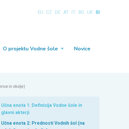
EU
CZ
DE
AT
IT
BG
UK
SI
O projektu Vodne šole
Novice
nce in okolje)
Učna enota 1: Definicija Vodne šole in
glavni akterji
Učna enota 2: Prednosti Vodnih šol (na