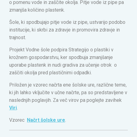
o pomenu vode in zaščite okolja. Pitje vode iz pipe pa
zmanjša količino plastenk.
Šole, ki spodbujajo pitje vode iz pipe, ustvarijo podobo
institucije, ki skrbi za zdravje in promovira zdravje in
trajnost.
Projekt Vodne šole podpira Strategijo o plastiki v
krožnem gospodarstvu, ker spodbuja zmanjšanje
uporabe plastenk in nudi gradiva za učenje otrok o
zaščiti okolja pred plastičnimi odpadki.
Priložen je vzorec načrta ene šolske ure, različne teme,
ki jih lahko vključite v učne načrte, pa so predstavljene v
naslednjih poglavjih. Za več virov pa poglejte zavihek
Viri
.
Vzorec
Načrt šolske ure
.