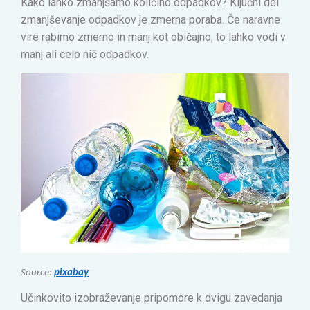
Kako lahko zmanjšamo količino odpadkov? Ključni del
zmanjševanje odpadkov je zmerna poraba. Če naravne
vire rabimo zmerno in manj kot običajno, to lahko vodi v
manj ali celo nič odpadkov.
Source:
pixabay
Učinkovito izobraževanje pripomore k dvigu zavedanja