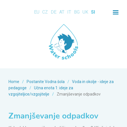
EU
CZ
DE
AT
IT
BG
UK
SI
Home
/
Postanite Vodna šola
/
Voda in okolje - ideje za
pedagoge
/
Učna enota 1: ideje za
vzgojiteljice/vzgojitelje
/
Zmanjševanje odpadkov
Zmanjševanje odpadkov