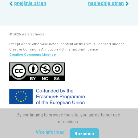
prejšnja stran
naslednja stran
© 2026 Waterschools
Except where otherwise noted, content on this site is licensed under a
Creative Commons Attribution 4.0 International license
Creative Commons License
By continuing to browse the site, you agree to our use
The European Commission support for the production of this
publication does not constitute endorsement of the contents which
of cookies.
reflects the views only of the authors, and the Commission cannot be
held responsi­ble for any use which may be made of the information
Více informací
Rozumím
contained therein.