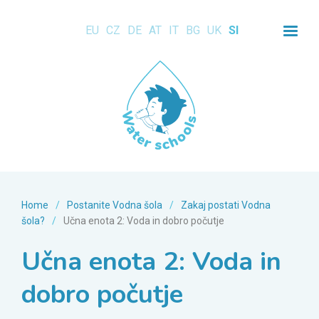
EU
CZ
DE
AT
IT
BG
UK
SI
Home
/
Postanite Vodna šola
/
Zakaj postati Vodna
šola?
/
Učna enota 2: Voda in dobro počutje
Učna enota 2: Voda in
dobro počutje