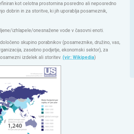
efiniran kot celotna prostornina posredno ali neposredno
o dobrin in za storitve, ki jih uporablja posameznik,
bljene/izhlapele/onesnažene vode v časovni enoti.
 določeno skupino porabnikov (posameznike, družino, vas,
 organizacija, zasebno podjetje, ekonomski sektor), za
posamezni izdelek ali storitev.
(vir: Wikipedia
)