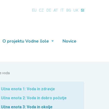
EU
CZ
DE
AT
IT
BG
UK
SI
O projektu Vodne šole
Novice
je voda
Učna enota 1: Voda in zdravje
Učna enota 2: Voda in dobro počutje
Učna enota 3: Voda in okolje