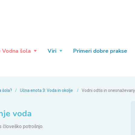
e Vodna šola
Viri
Primeri dobre prakse
a šola?
/
Učna enota 3: Voda in okolje
/
Vodni odtis in onesnaževan
nje voda
s človeško potrošnjo.