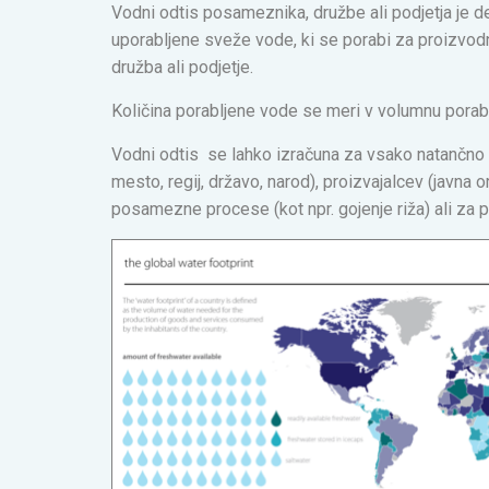
Vodni odtis posameznika, družbe ali podjetja je d
uporabljene sveže vode, ki se porabi za proizvodnj
družba ali podjetje.
Količina porabljene vode se meri v volumnu pora
Vodni odtis se lahko izračuna za vsako natančno
mesto, regij, državo, narod), proizvajalcev (javna
posamezne procese (kot npr. gojenje riža) ali za 