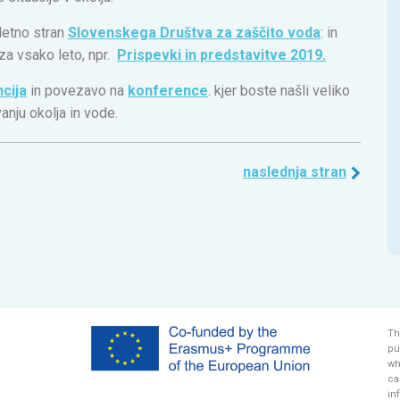
letno stran
Slovenskega Društva za zaščito voda
: in
za vsako leto, npr.
Prispevki in predstavitve 2019.
cija
in povezavo na
konference
. kjer boste našli veliko
anju okolja in vode.
naslednja stran
Th
pu
wh
ca
in