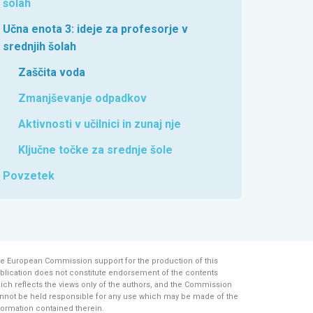
šolah
Učna enota 3: ideje za profesorje v
srednjih šolah
Zaščita voda
Zmanjševanje odpadkov
Aktivnosti v učilnici in zunaj nje
Ključne točke za srednje šole
Povzetek
e European Commission support for the production of this
blication does not constitute endorsement of the contents
ich reflects the views only of the authors, and the Commission
nnot be held responsi­ble for any use which may be made of the
formation contained therein.