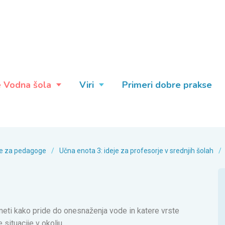
e Vodna šola
Viri
Primeri dobre prakse
eje za pedagoge
/
Učna enota 3: ideje za profesorje v srednjih šolah
/
eti kako pride do onesnaženja vode in katere vrste
 situacije v okolju.