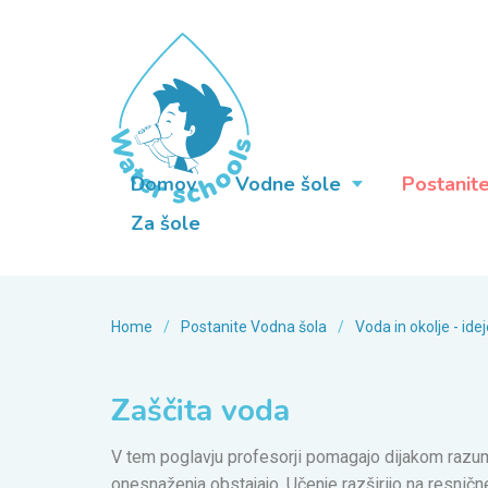
Domov
Vodne šole
Postanit
Za šole
Home
/
Postanite Vodna šola
/
Voda in okolje - id
Zaščita voda
V tem poglavju profesorji pomagajo dijakom razum
onesnaženja obstajajo. Učenje razširijo na resnične