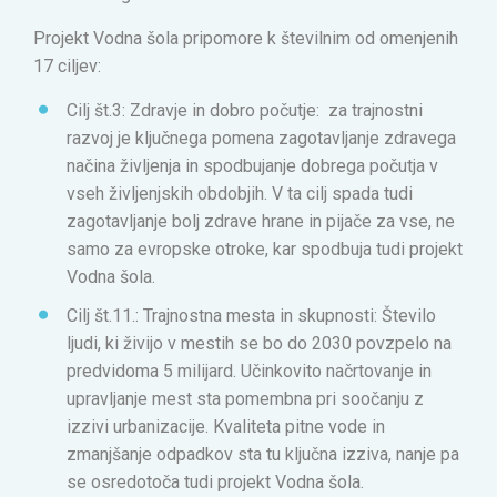
Projekt Vodna šola pripomore k številnim od omenjenih
17 ciljev:
Cilj št.3: Zdravje in dobro počutje: za trajnostni
razvoj je ključnega pomena zagotavljanje zdravega
načina življenja in spodbujanje dobrega počutja v
vseh življenjskih obdobjih. V ta cilj spada tudi
zagotavljanje bolj zdrave hrane in pijače za vse, ne
samo za evropske otroke, kar spodbuja tudi projekt
Vodna šola.
Cilj št.11.: Trajnostna mesta in skupnosti: Število
ljudi, ki živijo v mestih se bo do 2030 povzpelo na
predvidoma 5 milijard. Učinkovito načrtovanje in
upravljanje mest sta pomembna pri soočanju z
izzivi urbanizacije. Kvaliteta pitne vode in
zmanjšanje odpadkov sta tu ključna izziva, nanje pa
se osredotoča tudi projekt Vodna šola.