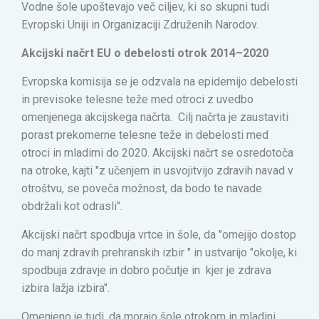
Vodne šole upoštevajo več ciljev, ki so skupni tudi
Evropski Uniji in Organizaciji Združenih Narodov.
Akcijski načrt EU o debelosti otrok 2014–2020
Evropska komisija se je odzvala na epidemijo debelosti
in previsoke telesne teže med otroci z uvedbo
omenjenega akcijskega načrta. Cilj načrta je zaustaviti
porast prekomerne telesne teže in debelosti med
otroci in mladimi do 2020. Akcijski načrt se osredotoča
na otroke, kajti "z učenjem in usvojitvijo zdravih navad v
otroštvu, se poveča možnost, da bodo te navade
obdržali kot odrasli".
Akcijski načrt spodbuja vrtce in šole, da "omejijo dostop
do manj zdravih prehranskih izbir " in ustvarijo "okolje, ki
spodbuja zdravje in dobro počutje in kjer je zdrava
izbira lažja izbira".
Omenjeno je tudi, da morajo šole otrokom in mladini