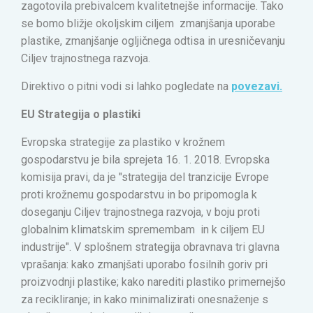
zagotovila prebivalcem kvalitetnejše informacije. Tako
se bomo bližje okoljskim ciljem zmanjšanja uporabe
plastike, zmanjšanje ogljičnega odtisa in uresničevanju
Ciljev trajnostnega razvoja.
Direktivo o pitni vodi si lahko pogledate na
povezavi.
EU Strategija o plastiki
Evropska strategije za plastiko v krožnem
gospodarstvu je bila sprejeta 16. 1. 2018. Evropska
komisija pravi, da je "strategija del tranzicije Evrope
proti krožnemu gospodarstvu in bo pripomogla k
doseganju Ciljev trajnostnega razvoja, v boju proti
globalnim klimatskim spremembam in k ciljem EU
industrije". V splošnem strategija obravnava tri glavna
vprašanja: kako zmanjšati uporabo fosilnih goriv pri
proizvodnji plastike; kako narediti plastiko primernejšo
za recikliranje; in kako minimalizirati onesnaženje s