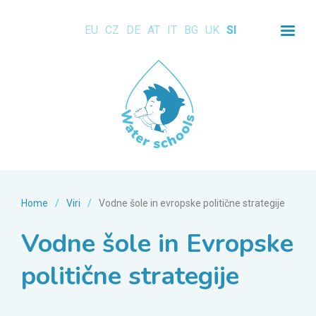
EU
CZ
DE
AT
IT
BG
UK
SI
Home
/
Viri
/
Vodne šole in evropske politične strategije
Vodne šole in Evropske
politične strategije