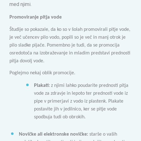
med njimi.
Promoviranje pitja vode
Študije so pokazale, da ko so v šolah promovirali pitje vode,
je več učencev pilo vodo, popili so je več in manj otrok je
pilo sladke pijače. Pomembno je tudi, da se promocija
osredotoča na izobraževanje in mladim predstavi prednosti
pitja dovolj vode.
Poglejmo nekaj oblik promocije.
Plakati:
z njimi lahko poudarite prednosti pitja
vode za zdravje in lepoto ter prednosti vode iz
pipe v primerjavi z vodo iz plastenk. Plakate
postavite jih v jedilnico, ker se pitje vode
spodbuja tudi ob obrokih.
Novičke ali elektronske novičke:
starše o vaših