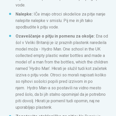
vode.
Nalepke:
IČe imajo otroci skodelice za pitje nanje
nalepite nalepke v smislu: Pij me in jih tako
spodbudite k pitju vode.
Ozaveščanje o pitju in pomenu za okolje:
Ena od
šol v Veliki Britaniji je iz praznih plastenk naredeila
model moža - Hydro Man. One school in the UK
collected empty plastic water bottles and made a
model of a man from the bottles, which the children
named ‘Hydro Man’. Hkrati je služil tudi kot začetek
izziva o pitju vode. Otroci so morali napisati koliko
so njihovi sošolci popili pred izzivom in po
njem. Hydro Man-a so postavili na vidno mesto
pred šolo, da bi jih stalno opominjal da je potrebno
piti dovolj. Hkrati je pomenil tudi opomin, naj ne
uporabljajo plastenk.