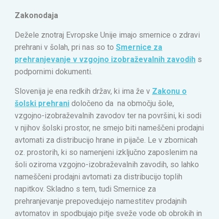
Zakonodaja
Dežele znotraj Evropske Unije imajo smernice o zdravi
prehrani v šolah, pri nas so to
Smernice za
prehranjevanje v vzgojno izobraževalnih zavodih
s
podpornimi dokumenti.
Slovenija je ena redkih držav, ki ima že v
Zakonu o
šolski prehrani
določeno da na območju šole,
vzgojno-izobraževalnih zavodov ter na površini, ki sodi
v njihov šolski prostor, ne smejo biti nameščeni prodajni
avtomati za distribucijo hrane in pijače. Le v zbornicah
oz. prostorih, ki so namenjeni izključno zaposlenim na
šoli oziroma vzgojno-izobraževalnih zavodih, so lahko
nameščeni prodajni avtomati za distribucijo toplih
napitkov. Skladno s tem, tudi Smernice za
prehranjevanje prepovedujejo namestitev prodajnih
avtomatov in spodbujajo pitje sveže vode ob obrokih in