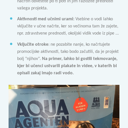
načrtih obvestite po ti poti
in jim razložite
prednosti
vašega projekta.
Aktivnosti med učnimi urami:
Vsebine o vodi lahko
vključite v učne načrte, ker so večinoma tam že zajete,
npr. zdravstvene prednosti, okoljski vidik vode iz pipe ...
Vključite otroke
: ne pozabite nanje, ko načrtujete
promocijske aktivnosti, tako bodo začutili, da je projekt
bolj "njihov".
Na primer, lahko bi gostili tekmovanje,
kjer bi učenci ustvarili plakate in videe, v katerih bi
opisali zakaj imajo radi vodo.