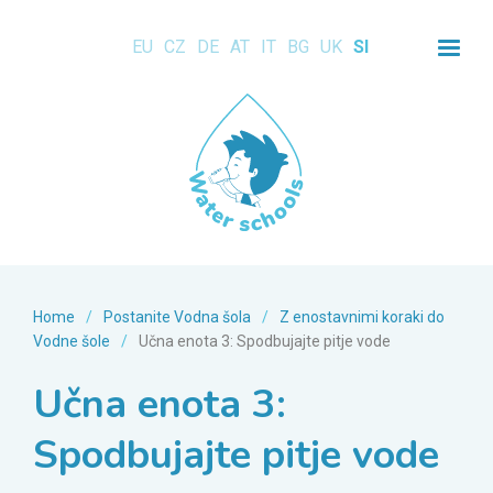
EU
CZ
DE
AT
IT
BG
UK
SI
Home
/
Postanite Vodna šola
/
Z enostavnimi koraki do
Vodne šole
/
Učna enota 3: Spodbujajte pitje vode
Učna enota 3:
Spodbujajte pitje vode