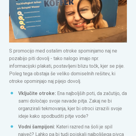
S promocijo med ostalim otroke spominjamo naj ne
pozabijo piti dovolj - tako nalogo imajo npr.
informacijski plakati, postavljeni blizu točk, kjer se pije.
Poleg tega obstaja še veliko domiselnih rešitev, ki
otroke opominjajo naj pijejo dovolj.
Vključite otroke:
Ena najboljših poti, da začutijo, da
sami določajo svoje navade pitja. Zakaj ne bi
organzirali tekmovanja, kjer bi otroci izrazili svoje
ideje kako spodbuditi pitje vode?
Vodni šampijoni:
Kateri razred na šoli je spil
največ?
Lahko pa bi tudi poiskali najboljšega pivca