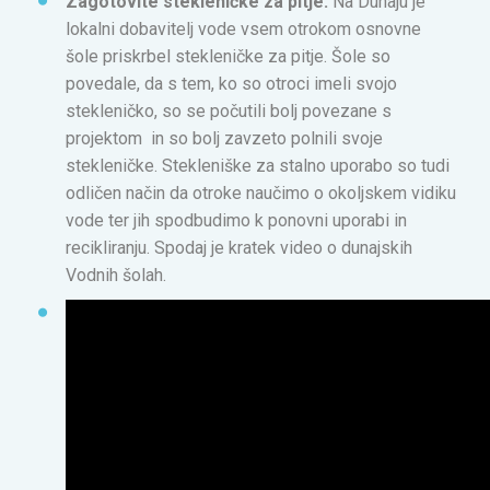
Zagotovite stekleničke za pitje:
Na Dunaju je
lokalni dobavitelj vode vsem otrokom osnovne
šole priskrbel stekleničke za pitje. Šole so
povedale, da s tem, ko so otroci imeli svojo
stekleničko, so se počutili bolj povezane s
projektom in so bolj zavzeto polnili svoje
stekleničke. Stekleniške za stalno uporabo so tudi
odličen način da otroke naučimo o okoljskem vidiku
vode ter jih spodbudimo k ponovni uporabi in
recikliranju. Spodaj je kratek video o dunajskih
Vodnih šolah.